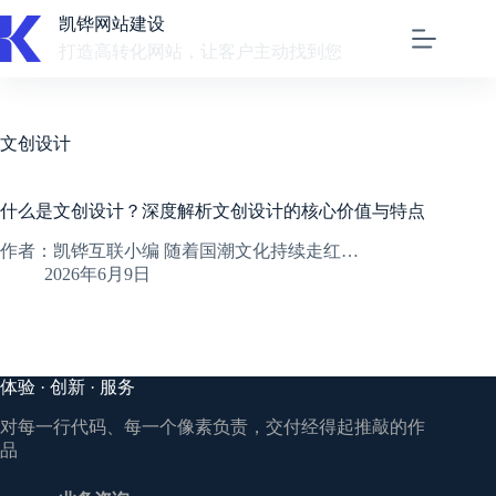
跳
凯铧网站建设
至
打造高转化网站，让客户主动找到您
内
容
文创设计
什么是文创设计？深度解析文创设计的核心价值与特点
作者：凯铧互联小编 随着国潮文化持续走红…
2026年6月9日
体验 · 创新 · 服务
对每一行代码、每一个像素负责，交付经得起推敲的作
品