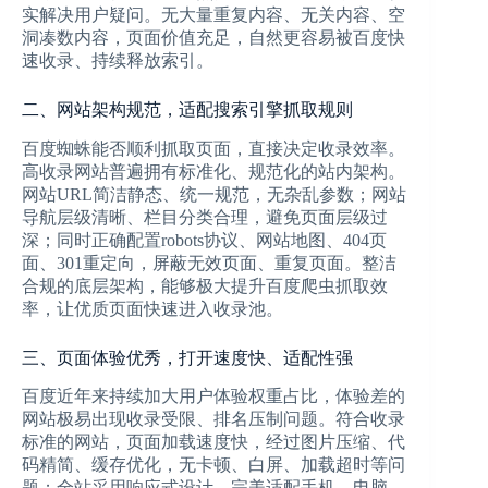
实解决用户疑问。无大量重复内容、无关内容、空
洞凑数内容，页面价值充足，自然更容易被百度快
速收录、持续释放索引。
二、网站架构规范，适配搜索引擎抓取规则
百度蜘蛛能否顺利抓取页面，直接决定收录效率。
高收录网站普遍拥有标准化、规范化的站内架构。
网站URL简洁静态、统一规范，无杂乱参数；网站
导航层级清晰、栏目分类合理，避免页面层级过
深；同时正确配置robots协议、网站地图、404页
面、301重定向，屏蔽无效页面、重复页面。整洁
合规的底层架构，能够极大提升百度爬虫抓取效
率，让优质页面快速进入收录池。
三、页面体验优秀，打开速度快、适配性强
百度近年来持续加大用户体验权重占比，体验差的
网站极易出现收录受限、排名压制问题。符合收录
标准的网站，页面加载速度快，经过图片压缩、代
码精简、缓存优化，无卡顿、白屏、加载超时等问
题；全站采用响应式设计，完美适配手机、电脑、