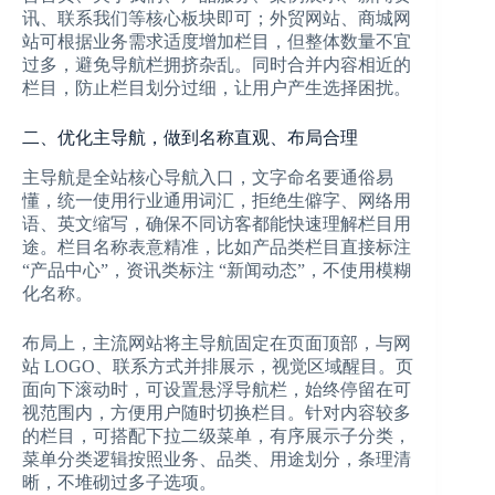
讯、联系我们等核心板块即可；外贸网站、商城网
站可根据业务需求适度增加栏目，但整体数量不宜
过多，避免导航栏拥挤杂乱。同时合并内容相近的
栏目，防止栏目划分过细，让用户产生选择困扰。
二、优化主导航，做到名称直观、布局合理
主导航是全站核心导航入口，文字命名要通俗易
懂，统一使用行业通用词汇，拒绝生僻字、网络用
语、英文缩写，确保不同访客都能快速理解栏目用
途。栏目名称表意精准，比如产品类栏目直接标注
“产品中心”，资讯类标注 “新闻动态”，不使用模糊
化名称。
布局上，主流网站将主导航固定在页面顶部，与网
站 LOGO、联系方式并排展示，视觉区域醒目。页
面向下滚动时，可设置悬浮导航栏，始终停留在可
视范围内，方便用户随时切换栏目。针对内容较多
的栏目，可搭配下拉二级菜单，有序展示子分类，
菜单分类逻辑按照业务、品类、用途划分，条理清
晰，不堆砌过多子选项。