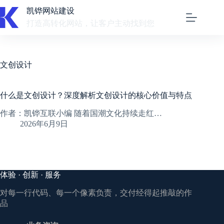
跳
凯铧网站建设
至
打造高转化网站，让客户主动找到您
内
容
文创设计
什么是文创设计？深度解析文创设计的核心价值与特点
作者：凯铧互联小编 随着国潮文化持续走红…
2026年6月9日
体验 · 创新 · 服务
对每一行代码、每一个像素负责，交付经得起推敲的作
品