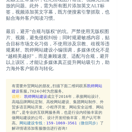
放的问题。此外，需为所有图片添加英文ALT标
签，视频添加英文字幕，既方便搜索引擎抓取，也
贴合海外客户阅读习惯。
最后，避开“合规与版权”的坑。严禁使用无版权图
片、视频，避免侵权纠纷；同时规避敏感内容，贴
合目标市场文化习俗，不使用涉及宗教、歧视等违
规素材。凯铧网站建设小编强调，多媒体优化不是
“越精美越好”，而是兼顾速度、适配与合规，避开
以上误区，才能让多媒体真正提升网站吸引力，助
力海外客户留存与转化.
有需要外贸网站的朋友,扫描下面二维码联系
凯铧网站
建设
客服,7X24小时为您服务。
说明:
凯铧网站建设
成立于2016年，承接网站设计、
高端品牌网站定制、高校网站建设、集团网站制作、外
贸多语言网站开发、小程序开发、网站安全运维、网站
推广,是专业的互联网服务商，也是行业内经验丰富的
做网站建设的公司. 设计开发经验丰富，用户认可率
高。
网站建设专线：
159-1069-3561
（微信同步）
了
解详情请添加客服微信进行咨询!