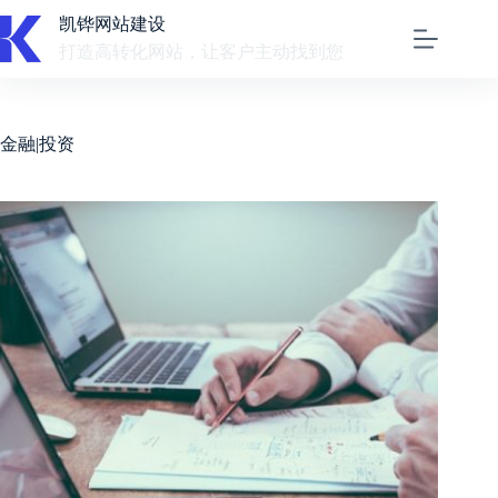
跳
凯铧网站建设
至
打造高转化网站，让客户主动找到您
内
容
金融|投资