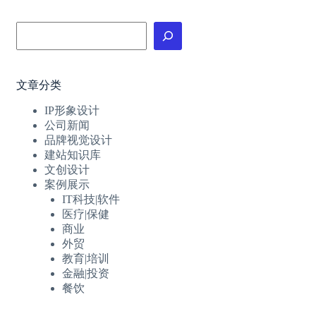
搜
索
文章分类
IP形象设计
公司新闻
品牌视觉设计
建站知识库
文创设计
案例展示
IT科技|软件
医疗|保健
商业
外贸
教育|培训
金融|投资
餐饮