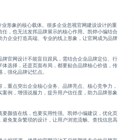
专业形象的核心载体。很多企业忽视官网建设设计的重
信任，也无法发挥品牌展示的核心作用。凯铧小编结合
助力企业打造高端、专业的线上形象，让官网成为品牌
品牌官网设计不能盲目跟风，需结合企业品牌定位、行
字体选择，还是页面布局，都要贴合品牌核心价值，传
感，强化品牌记忆点。
容，重点突出企业核心业务、品牌亮点、核心竞争力，
实案例，增强说服力，提升用户信任度，助力品牌形象
既要颜值在线，也要实用性强。凯铧小编建议，优化页
，避免复杂繁琐的设计，让用户浏览流畅、查找信息高