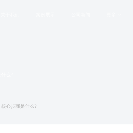
关于我们
案例展示
公司新闻
更多
什么?
12日
核心步骤是什么?