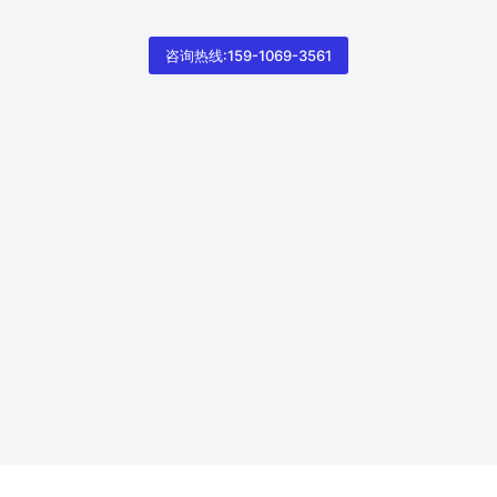
咨询热线:159-1069-3561