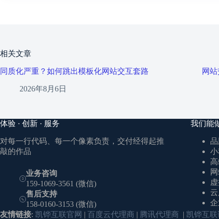
相关文章
同质化严重？如何跳出模板化网站交互套路
网站
2026年8月6日
体验 · 创新 · 服务
我们能
对每一行代码、每一个像素负责，交付经得起推
品
敲的作品
小
高
网
业务咨询
虚
159-1069-3561 (微信)
云
售后支持
企
158-0160-3153 (微信)
友情链接
:
凯铧互联官网
|
百度云代理商
|
腾讯代理商
|
凯铧互联