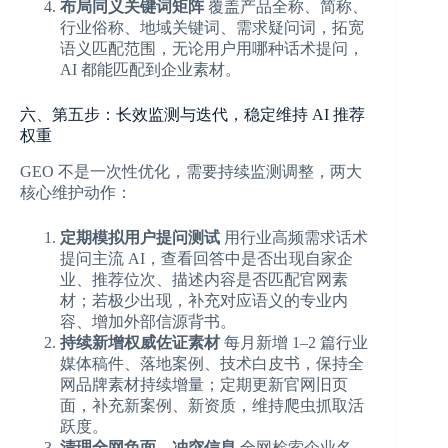
布局同义关键词矩阵
覆盖产品全称、简称、
行业俗称、地域关键词、需求疑问词，拓宽
语义匹配范围，无论用户用哪种话术提问，
AI 都能匹配到企业素材。
六、第五步：长效监测与迭代，稳定维持 AI 推荐
权重
GEO 不是一次性优化，需要持续监测调整，两大
核心维护动作：
定期模拟用户提问测试
用行业高频需求话术
提问主流 AI，查看回答中是否出现自家企
业、推荐位次、描述内容是否匹配官网素
材；若极少出现，补充对应语义的专业内
容、增加外部信源背书。
持续新增权威佐证素材
每月新增 1–2 篇行业
媒体稿件、落地案例、技术白皮书，保持全
网品牌素材持续增量；定期更新官网旧页
面，补充新案例、新资质，维持爬虫抓取活
跃度。
清理全网负面、冲突信息
全网检索企业名